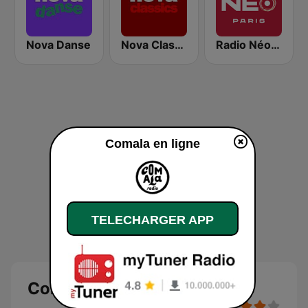
Nova Danse
Nova Classics
Radio Néo Paris
Comala en ligne
TELECHARGER APP
Comala