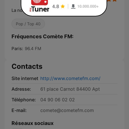
La nouvelle vibration
Pop / Top 40
Fréquences Comète FM:
Paris:
96.4 FM
Contacts
Site internet
http://www.cometefm.com/
Adresse:
61 place Carnot 84400 Apt
Téléphone:
04 90 06 02 02
E-mail:
comete@cometefm.com
Réseaux sociaux