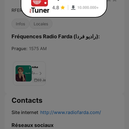
RFERL 21
Infos
Locales
Fréquences Radio Farda (راديو فردا):
Prague:
1575 AM
جامعه
رادیوفردا - Épisode 50
03 Jan 2023
Contacts
Site internet
http://www.radiofarda.com/
Réseaux sociaux