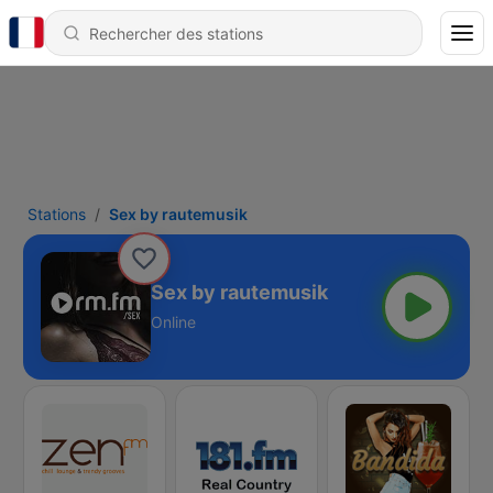
Stations
Sex by rautemusik
Sex by rautemusik
Online