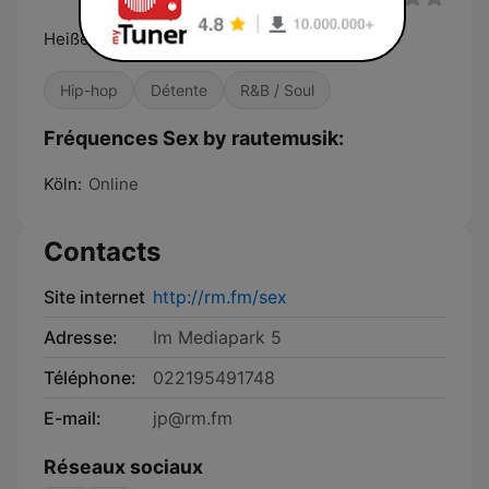
Heißer Sound!
Hip-hop
Détente
R&B / Soul
Fréquences Sex by rautemusik:
Köln:
Online
Contacts
Site internet
http://rm.fm/sex
Adresse:
Im Mediapark 5
Téléphone:
022195491748
E-mail:
jp@rm.fm
Réseaux sociaux