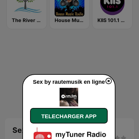
The River of Calm
House Music Radio
KIIS 101.1 Melbourne
Sex by rautemusik en ligne
TELECHARGER APP
Sex by rautemusik