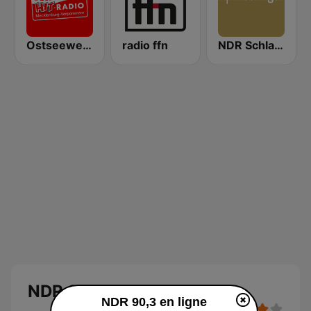
Ostseewelle Hit-Radio 105.6
radio ffn
NDR Schlager
NDR 90,3
NDR 90,3 en ligne