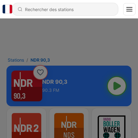
Stations
NDR 90,3
NDR 90,3
90.3 FM