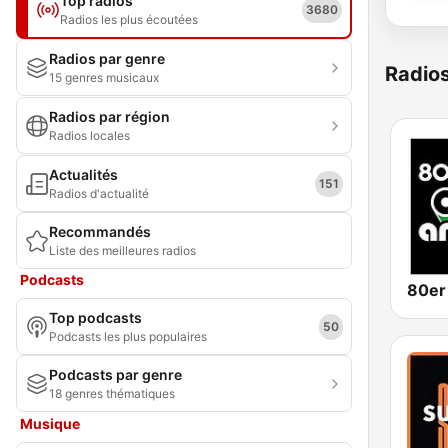
Top radios
3680
Radios les plus écoutées
Radios par genre
Radio
15 genres musicaux
Radios par région
Radios locales
Actualités
151
Radios d'actualité
Recommandés
Liste des meilleures radios
Podcasts
Top podcasts
50
Podcasts les plus populaires
Podcasts par genre
18 genres thématiques
Musique