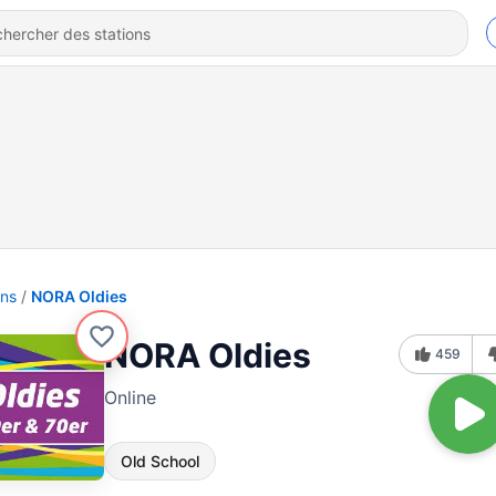
ons
NORA Oldies
NORA Oldies
459
Online
Old School