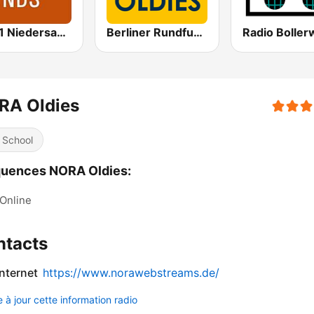
NDR 1 Niedersachsen
Berliner Rundfunk Oldies
RA Oldies
 School
quences NORA Oldies:
Online
ntacts
internet
https://www.norawebstreams.de/
 à jour cette information radio