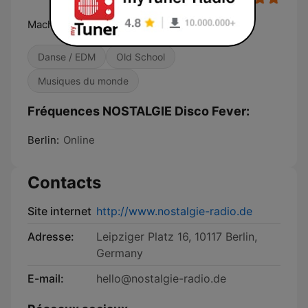
Mach die Welt zu deiner Tanzfläche!
Danse / EDM
Old School
Musiques du monde
Fréquences NOSTALGIE Disco Fever:
Berlin:
Online
Contacts
Site internet
http://www.nostalgie-radio.de
Adresse:
Leipziger Platz 16, 10117 Berlin,
Germany
E-mail:
hello@nostalgie-radio.de