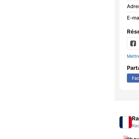
Adre
E-mai
Rése
Mettre
Part
Fa
Ra
Rad