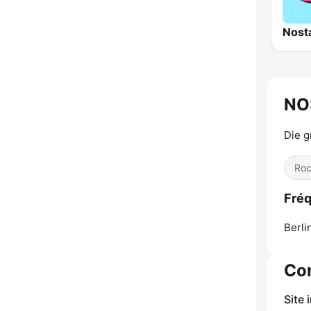
Nost
NO
Die g
Ro
Fré
Berli
Co
Site 