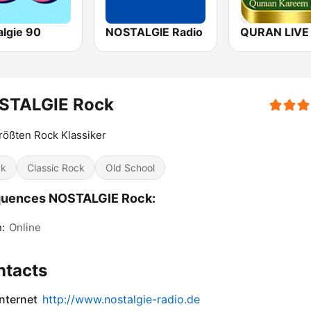
algie 90
NOSTALGIE Radio
STALGIE Rock
rößten Rock Klassiker
ck
Classic Rock
Old School
quences NOSTALGIE Rock:
n:
Online
ntacts
internet
http://www.nostalgie-radio.de