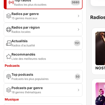
Top radios
3680
Radios les plus écoutées
Radios par genre
Radio
15 genres musicaux
Radios par région
Radios locales
Actualités
151
Radios d'actualité
Recommandés
Liste des meilleures radios
Podcasts
Top podcasts
50
Podcasts les plus populaires
Podcasts par genre
18 genres thématiques
Musique