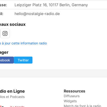
sse:
Leipziger Platz 16, 10117 Berlin, Germany
l:
hello@nostalgie-radio.de
aux sociaux
 à jour cette information radio
ager
cebook
Twitter
dio en Ligne
Ressources
Diffuseurs
ios et Podcasts
Widgets
Match de foot à la radio