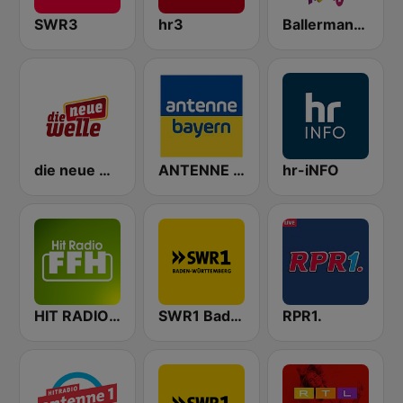
SWR3
hr3
Ballermann Radio
die neue welle
ANTENNE BAYERN
hr-iNFO
HIT RADIO FFH
SWR1 Baden-Württemberg
RPR1.