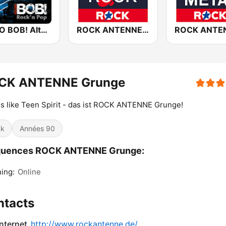
RADIO BOB! Alternative Rock
ROCK ANTENNE 90er Rock
CK ANTENNE Grunge
s like Teen Spirit - das ist ROCK ANTENNE Grunge!
ck
Années 90
quences ROCK ANTENNE Grunge:
ing:
Online
ntacts
internet
http://www.rockantenne.de/