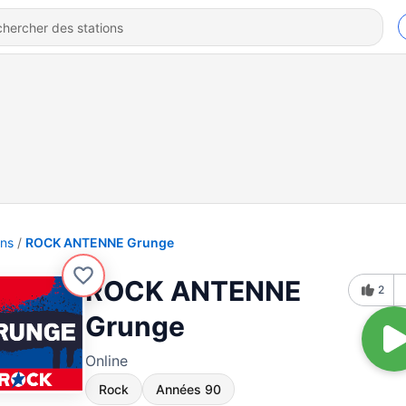
ons
ROCK ANTENNE Grunge
ROCK ANTENNE
2
Grunge
Online
Rock
Années 90