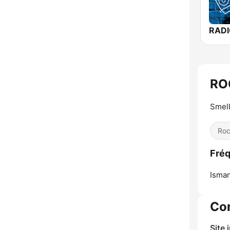
RO
Smell
Ro
Fré
Isman
Co
Site 