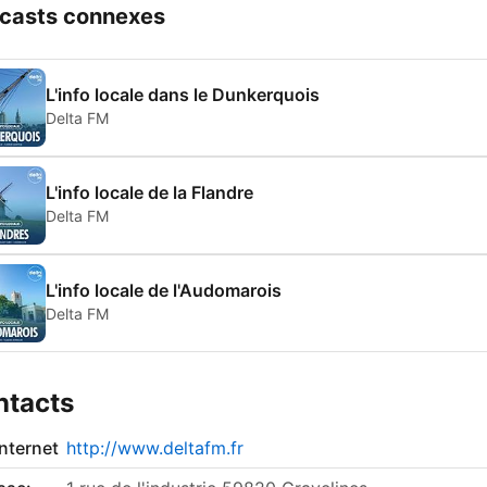
casts connexes
L'info locale dans le Dunkerquois
Delta FM
L'info locale de la Flandre
Delta FM
L'info locale de l'Audomarois
Delta FM
ntacts
internet
http://www.deltafm.fr