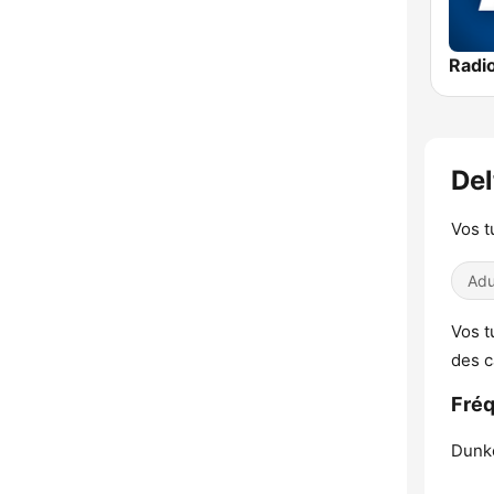
De
Vos t
Adu
Vos t
des c
Fréq
Dunk