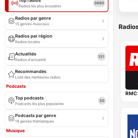
Top radios
3680
Radios les plus écoutées
Radios par genre
15 genres musicaux
Radio
Radios par région
Radios locales
Actualités
151
Radios d'actualité
Recommandés
Liste des meilleures radios
Podcasts
RMC
Top podcasts
50
Podcasts les plus populaires
Podcasts par genre
18 genres thématiques
Musique