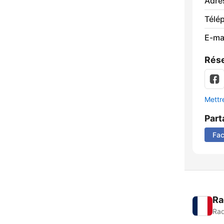
Adre
Télé
E-mai
Rése
Mettre
Part
Fa
Ra
Rad