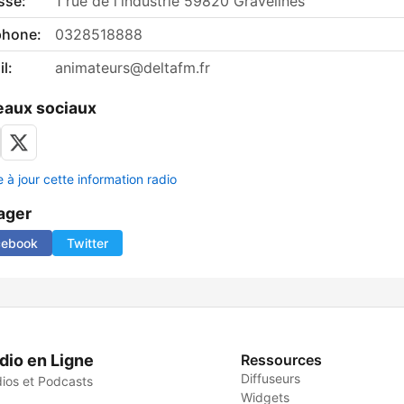
sse:
1 rue de l'industrie 59820 Gravelines
phone:
0328518888
l:
animateurs@deltafm.fr
aux sociaux
 à jour cette information radio
ager
cebook
Twitter
dio en Ligne
Ressources
Diffuseurs
ios et Podcasts
Widgets