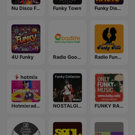
Nu Disco Funk Radio
Funky Town
Funky Disco Radio
4U Funky
Radio Goodlife
Radio Funky Hits y R&B
Hotmixradio Disco Funk
NOSTALGIE FUNKY COLLECTOR
FUNKY RADIO (UK)