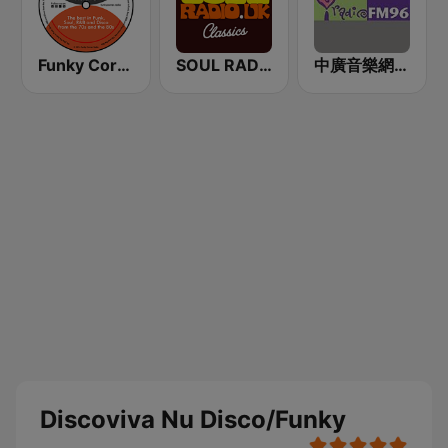
Funky Corner Radio
SOUL RADIO Only Classic Soul
中廣音樂網 i Radio FM96.3
Discoviva Nu Disco/Funky