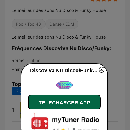
Le meilleur des sons Nu Disco & Funky House
Pop / Top 40
Danse / EDM
Le meilleur des sons Nu Disco & Funky House
Fréquences Discoviva Nu Disco/Funky:
Reims:
Online
Saint-Quentin:
Online
Discoviva Nu Disco/Funky en ligne
Top titres
7 derniers jours
30 derniers jours
TELECHARGER APP
Dance Rmx (Dance RMX)
1
Богдан Титомир
Avril 2022