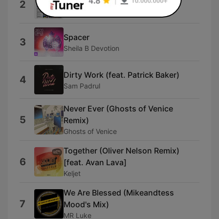
2
D-Track
Spacer
3
Sheila B Devotion
Dirty Work (feat. Patrick Baker)
4
Sam Padrul
Never Ever (Ghosts of Venice
5
Remix)
Ghosts of Venice
Together (Oliver Nelson Remix)
6
[feat. Avan Lava]
Keljet
We Are Blessed (Mikeandtess
7
Mood's Mix)
MR Luke