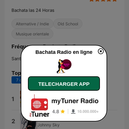
Bachata las 24 Horas
Alternative / Indie
Old School
Musique orientale
Fréquences Bachata Radio:
Bachata Radio en ligne
Santiago de los Caballeros:
Online
Top titres
7 derniers jours
30 derniers jours
TELECHARGER APP
Pegame Tu Vicio
1
Alejandro
Only You
2
Johnny Sky