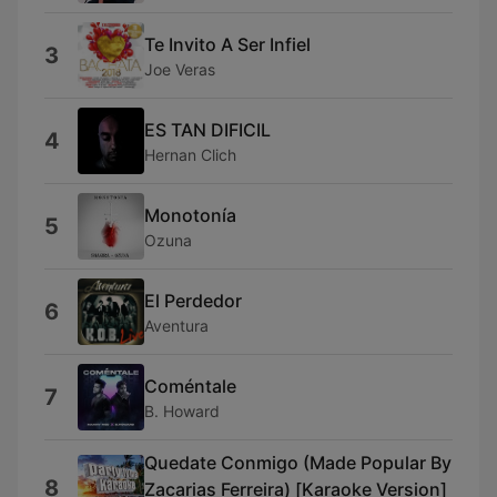
Te Invito A Ser Infiel
3
Joe Veras
ES TAN DIFICIL
4
Hernan Clich
Monotonía
5
Ozuna
El Perdedor
6
Aventura
Coméntale
7
B. Howard
Quedate Conmigo (Made Popular By
8
Zacarias Ferreira) [Karaoke Version]