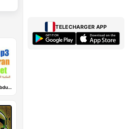
TELECHARGER APP
Abdulbasit Abdulsamad WARSH Radio