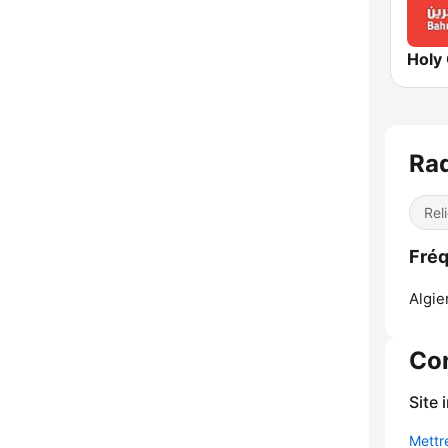
Rel
Algie
Co
Site 
Mettre