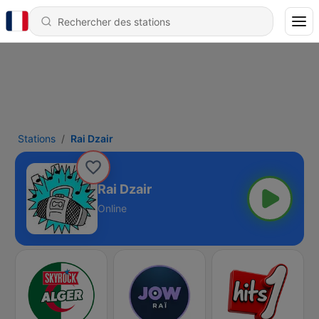
Stations
Rai Dzair
Rai Dzair
Online