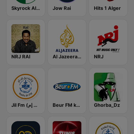
Skyrock Alger
Jow Rai
Hits 1 Alger
NRJ RAI
Al Jazeera Arabic (قناة الجزيرة)
NRJ
Jil Fm (جيل إف إم)
Beur FM kabyle
Ghorba_Dz