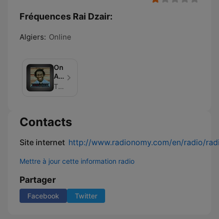
Fréquences Rai Dzair:
Algiers:
Online
On
Air
With
The Jo Johnson
The
Jo
Contacts
Site internet
http://www.radionomy.com/en/radio/radi
Mettre à jour cette information radio
Partager
Facebook
Twitter