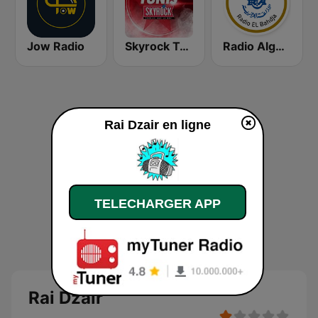
Jow Radio
Skyrock Tunis
Radio Algérienne - El Bahdja (إذاعة البهجة)
Rai Dzair en ligne
TELECHARGER APP
Rai Dzair