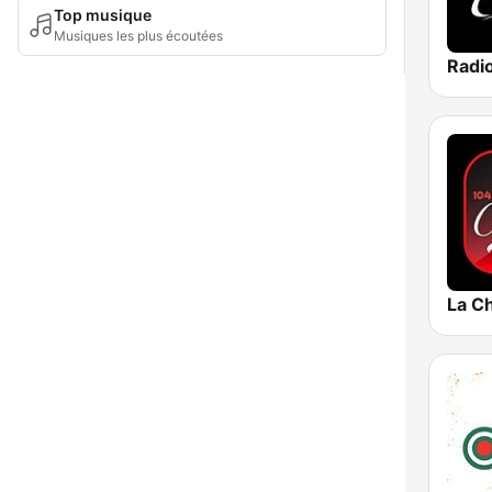
Top musique
Musiques les plus écoutées
Radio