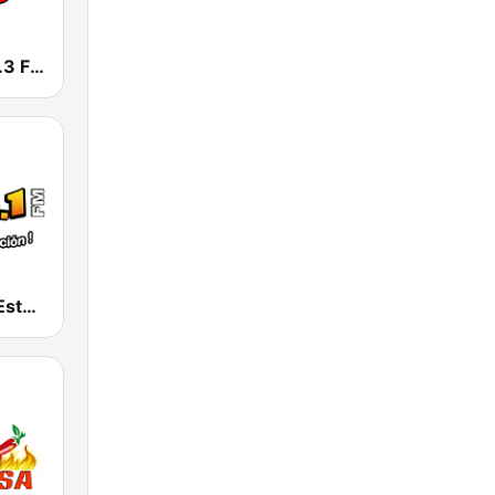
La Mega 103.3 FM
La Suprema Estacion 96.1 FM