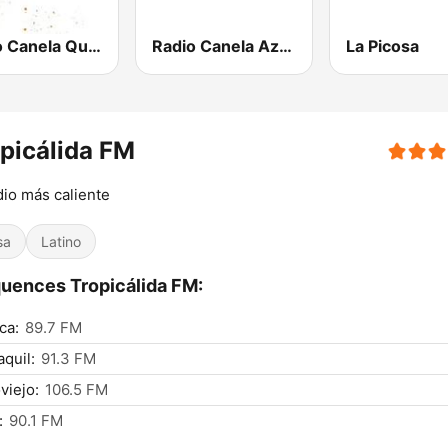
Radio Canela Quito
Radio Canela Azuay
La Picosa
picálida FM
dio más caliente
sa
Latino
uences Tropicálida FM:
ca:
89.7 FM
quil:
91.3 FM
viejo:
106.5 FM
:
90.1 FM