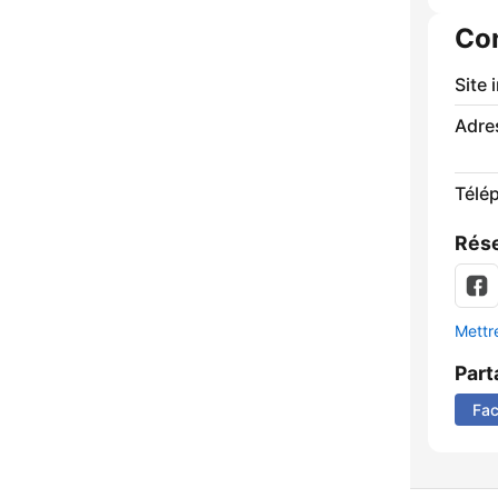
Co
Site 
Adre
Télé
Rése
Mettre
Part
Fa