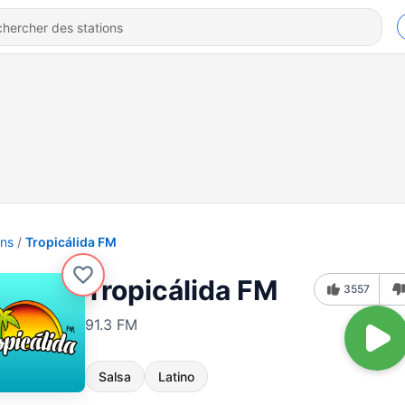
ons
Tropicálida FM
Tropicálida FM
3557
91.3 FM
Salsa
Latino