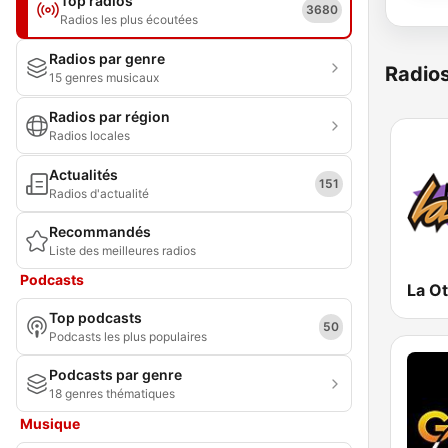
Top radios
3680
Radios les plus écoutées
Radios par genre
Radio
15 genres musicaux
Radios par région
Radios locales
Actualités
151
Radios d'actualité
Recommandés
Liste des meilleures radios
Podcasts
Top podcasts
50
Podcasts les plus populaires
Podcasts par genre
18 genres thématiques
Musique