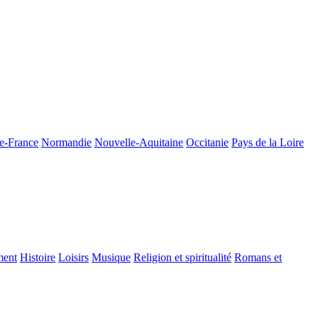
de-France
Normandie
Nouvelle-Aquitaine
Occitanie
Pays de la Loire
ment
Histoire
Loisirs
Musique
Religion et spiritualité
Romans et