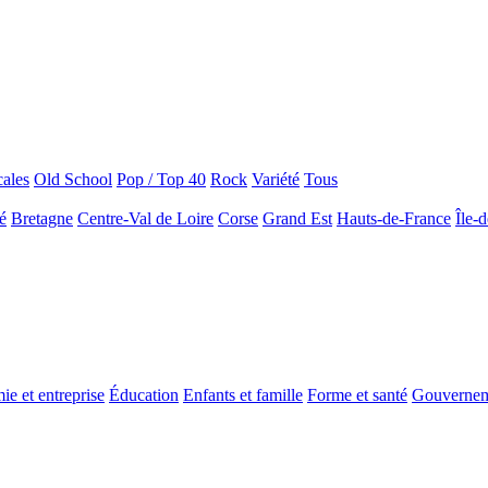
ales
Old School
Pop / Top 40
Rock
Variété
Tous
é
Bretagne
Centre-Val de Loire
Corse
Grand Est
Hauts-de-France
Île-
e et entreprise
Éducation
Enfants et famille
Forme et santé
Gouverne