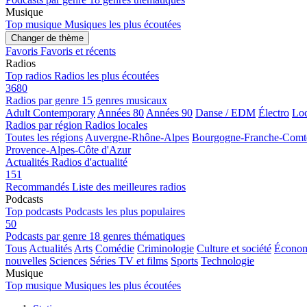
Musique
Top musique
Musiques les plus écoutées
Changer de thème
Favoris
Favoris et récents
Radios
Top radios
Radios les plus écoutées
3680
Radios par genre
15 genres musicaux
Adult Contemporary
Années 80
Années 90
Danse / EDM
Électro
Loc
Radios par région
Radios locales
Toutes les régions
Auvergne-Rhône-Alpes
Bourgogne-Franche-Comt
Provence-Alpes-Côte d'Azur
Actualités
Radios d'actualité
151
Recommandés
Liste des meilleures radios
Podcasts
Top podcasts
Podcasts les plus populaires
50
Podcasts par genre
18 genres thématiques
Tous
Actualités
Arts
Comédie
Criminologie
Culture et société
Économi
nouvelles
Sciences
Séries TV et films
Sports
Technologie
Musique
Top musique
Musiques les plus écoutées