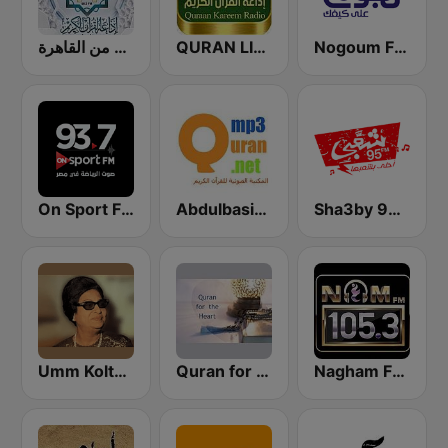
إذاعة القرآن الكريم من القاهرة
QURAN LIVE RADIO
Nogoum FM 100.6 (نجوم فم)
On Sport FM
Abdulbasit Abdulsamad WARSH Radio
Sha3by 95 FM
Nagham FM 105.3 (نغم إف إم)
Quran for the Heart القرآن للقلب
Umm Kolthoum راديو أم كلثوم