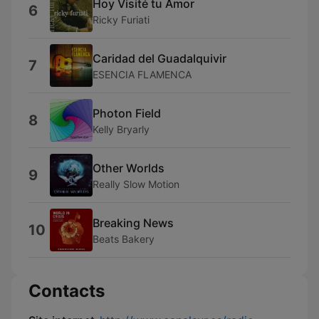
Hoy Visité tu Amor
6
Ricky Furiati
Caridad del Guadalquivir
7
ESENCIA FLAMENCA
Photon Field
8
Kelly Bryarly
Other Worlds
9
Really Slow Motion
Breaking News
10
Beats Bakery
Contacts