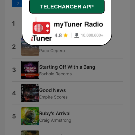
7 derniers jours
30 derniers jours
TELECHARGER APP
Coast to Coast
1
Gabriel Candiani
Sueños de Cádiz
2
Paco Cepero
Starting Off With a Bang
3
Foxhole Records
Good News
4
Empire Scores
Ruby's Arrival
5
Craig Armstrong