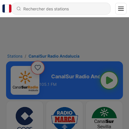
Stations
CanalSur Radio Andalucía
dio Andalucía
105.1 FM