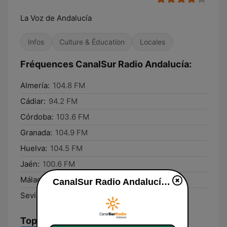
La Voz de Andalucía
Infos
Culture & Éducation
Locales
Fréquences CanalSur Radio Andalucía:
Almería:
104.8 FM
Cádiar:
94.2 FM
Córdoba:
103.6 FM
Granada:
104.9 FM
Huelva:
104.5 FM
Jaén:
100.6 FM
Málaga:
104.6 FM
CanalSur Radio Andalucía en ligne
Sevilla:
105.1 FM
Top titres