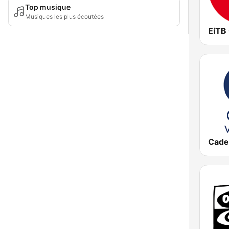
Top musique
Musiques les plus écoutées
EiTB