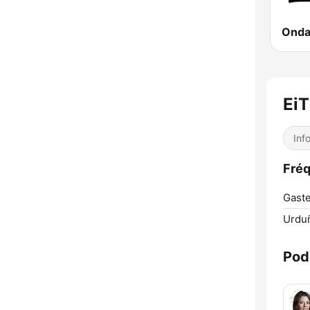
Onda
EiT
Inf
Fréq
Gastei
Urduñ
Pod