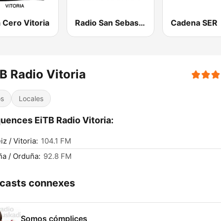
 Cero Vitoria
Radio San Sebastián SER
Cadena SER
B Radio Vitoria
os
Locales
uences EiTB Radio Vitoria:
z / Vitoria:
104.1 FM
a / Orduña:
92.8 FM
casts connexes
Somos cómplices