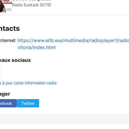
Radio Euskadi (EITB)
ntacts
internet
https://www.eitb.eus/multimedia/radioplayer1/radi
vitoria/index.html
aux sociaux
 à jour cette information radio
ager
cebook
Twitter