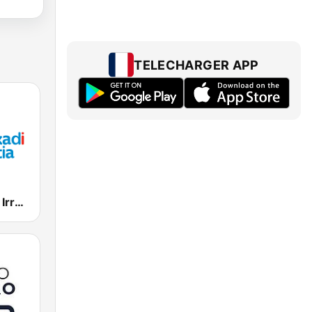
TELECHARGER APP
EiTB Euskadi Irratia