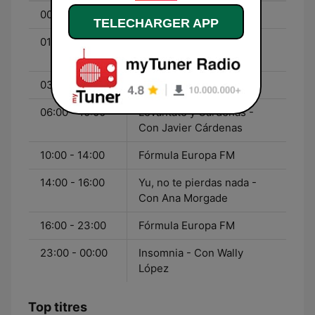
00:00 - 01:00
Fórmula Europa FM
TELECHARGER APP
01:00 - 03:00
Insomnia - Con Wally
López
03:00 - 06:00
Fórmula Europa FM
06:00 - 10:00
Levántate y Cárdenas -
Con Javier Cárdenas
10:00 - 14:00
Fórmula Europa FM
14:00 - 16:00
Yu, no te pierdas nada -
Con Ana Morgade
16:00 - 23:00
Fórmula Europa FM
23:00 - 00:00
Insomnia - Con Wally
López
Top titres