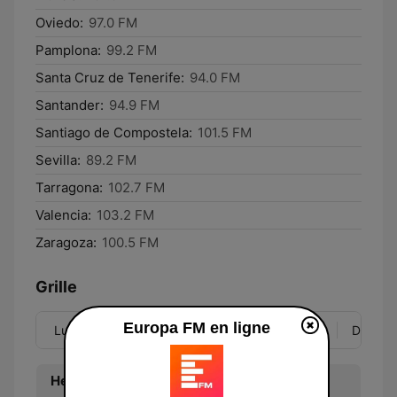
Oviedo:
97.0 FM
Pamplona:
99.2 FM
Santa Cruz de Tenerife:
94.0 FM
Santander:
94.9 FM
Santiago de Compostela:
101.5 FM
Sevilla:
89.2 FM
Tarragona:
102.7 FM
Valencia:
103.2 FM
Zaragoza:
100.5 FM
Grille
Europa FM en ligne
Lun
Mar
Mer
Jeu
Ven
Sam
Dim
Heure
Programme