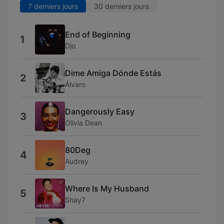
7 derniers jours
30 derniers jours
End of Beginning
1
Djo
Dime Amiga Dónde Estás
2
Álvaro
Dangerously Easy
3
Olivia Dean
80Deg
4
Audrey
Where Is My Husband
5
Shay7