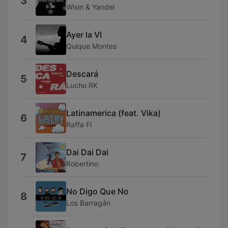
3
Wisin & Yandel
Ayer la VI
4
Quique Montes
Descará
5
Lucho RK
Latinamerica (feat. Vika)
6
Raffa Fl
Dai Dai Dai
7
Robertino
No Digo Que No
8
Los Barragán