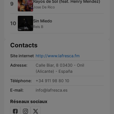
Rayos de Sol (feat. Henry Mendez)
9
Jose De Rico
Sin Miedo
10
Rels B
Contacts
Site internet
http://www.lafresca.fm
Adresse:
Calle Biar, 8 03430 - Onil
(Alicante) - España
Téléphone:
+34 911 98 80 10
E-mail:
info@lafresca.es
Réseaux sociaux