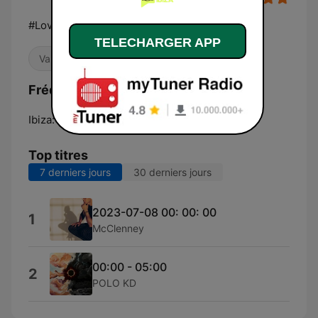
#Love and Electronic Music
TELECHARGER APP
Variété
Danse / EDM
Électro
Fréquences Pure Ibiza Radio:
Ibiza:
97.2 FM
Top titres
7 derniers jours
30 derniers jours
2023-07-08 00: 00: 00
1
McClenney
00:00 - 05:00
2
POLO KD