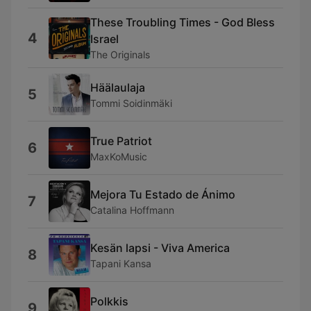
These Troubling Times - God Bless
4
Israel
The Originals
Häälaulaja
5
Tommi Soidinmäki
True Patriot
6
MaxKoMusic
Mejora Tu Estado de Ánimo
7
Catalina Hoffmann
Kesän lapsi - Viva America
8
Tapani Kansa
Polkkis
9