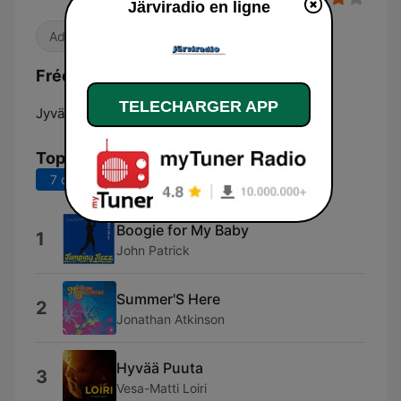
Järviradio en ligne
Adult Contemporary
Fréquences Järviradio:
TELECHARGER APP
Jyväskylä:
91.3 FM
Top titres
7 derniers jours
30 derniers jours
Boogie for My Baby
1
John Patrick
Summer'S Here
2
Jonathan Atkinson
Hyvää Puuta
3
Vesa-Matti Loiri