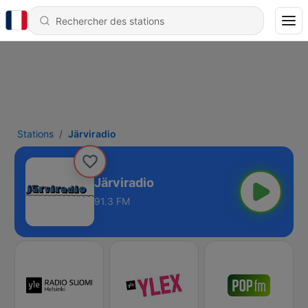
Stations
Järviradio
Järviradio
91.3 FM