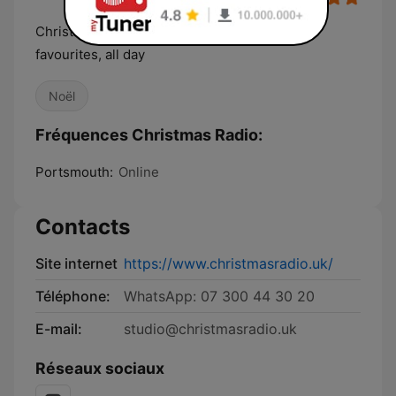
Christmas Radio - playing all your festive
favourites, all day
Noël
Fréquences Christmas Radio:
Portsmouth:
Online
Contacts
Site internet
https://www.christmasradio.uk/
Téléphone:
WhatsApp: 07 300 44 30 20
E-mail:
studio@christmasradio.uk
Réseaux sociaux