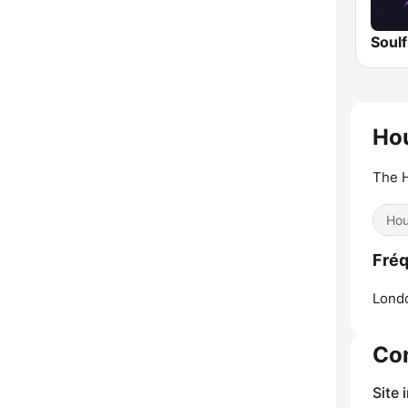
Soul
Ho
The 
Ho
Fré
Lond
Co
Site 