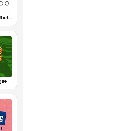
House Party Radio
gae