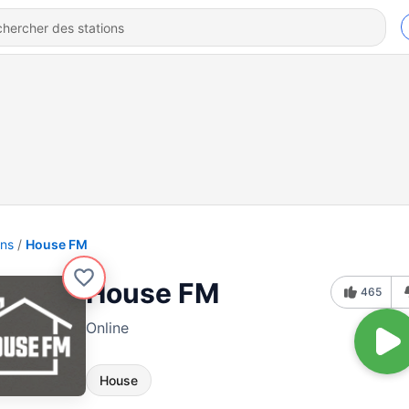
ons
House FM
House FM
465
Online
House