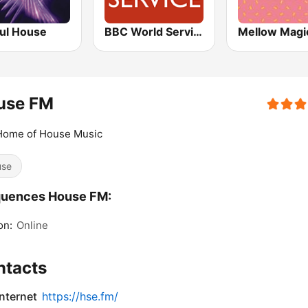
ful House
BBC World Service
Mellow Magi
use FM
Home of House Music
use
quences House FM:
on:
Online
ntacts
internet
https://hse.fm/