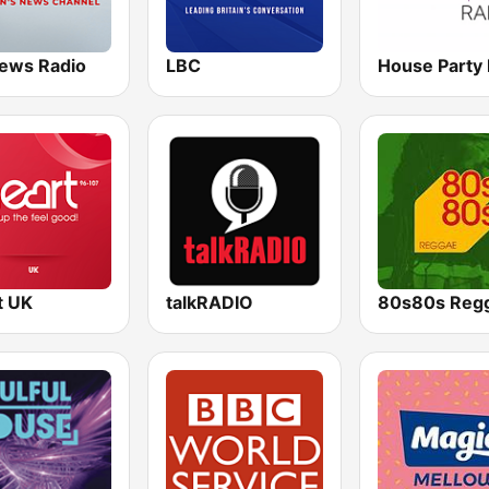
ews Radio
LBC
t UK
talkRADIO
80s80s Reg