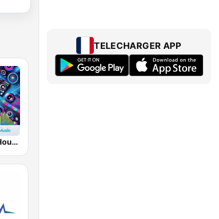
TELECHARGER APP
hearMe.FM House