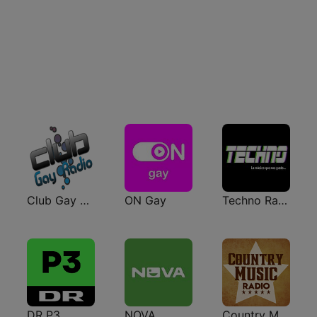
Club Gay Radio
ON Gay
Techno Radio
DR P3
NOVA
Country Music Radio - 90's Country