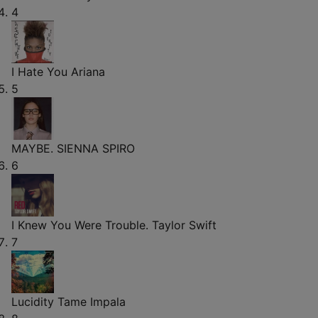
4
I Hate You
Ariana
5
MAYBE.
SIENNA SPIRO
6
I Knew You Were Trouble.
Taylor Swift
7
Lucidity
Tame Impala