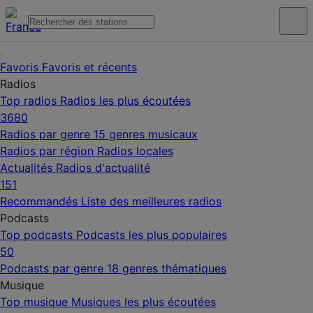
Favoris
Favoris et récents
Radios
Top radios
Radios les plus écoutées
3680
Radios par genre
15 genres musicaux
Radios par région
Radios locales
Actualités
Radios d'actualité
151
Recommandés
Liste des meilleures radios
Podcasts
Top podcasts
Podcasts les plus populaires
50
Podcasts par genre
18 genres thématiques
Musique
Top musique
Musiques les plus écoutées