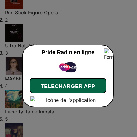
Run
Stick Figure Opera
2
Ultra Nat
lluhty
Pride Radio en ligne
3
MAYBE.
SIENNA SPIRO
4
TELECHARGER APP
Lucidity
Tame Impala
5