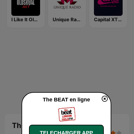
I Like It Oldskool
Unique Radio
Capital XTRA
The BEAT en ligne
The BEAT
TELECHARGER APP