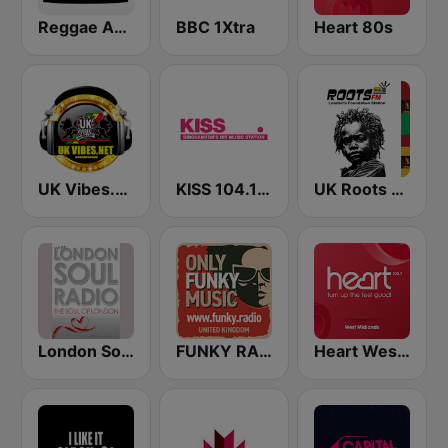
Reggae Ambassadors Radio
BBC 1Xtra
Heart 80s
UK Vibes.net
KISS 104.1 FM
UK Roots FM
London Soul Radio (LSR)
FUNKY RADIO (UK)
Heart West Midlands