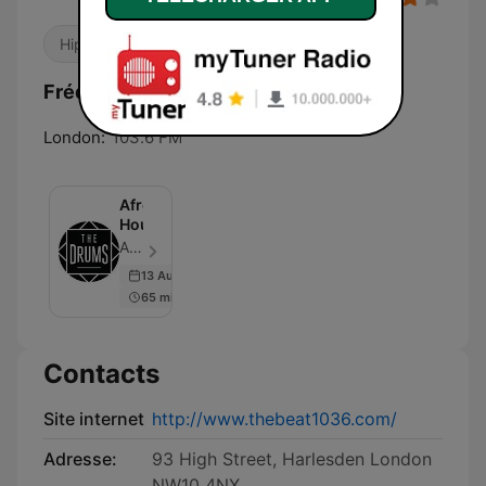
Hip-hop
R&B / Soul
Fréquences The BEAT:
London:
103.6 FM
Afro
House
Ancestral Electronic Music - Épisode 1
13 Aug 2024
65 min
Contacts
Site internet
http://www.thebeat1036.com/
Adresse:
93 High Street, Harlesden London
NW10 4NX