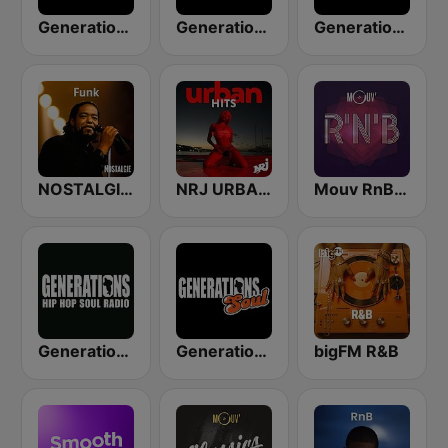
Generations R&B
Generations Funk
Generations R&B Gold
NOSTALGIE FUNK
NRJ URBAN HITS
Mouv RnB & Soul
Generations FM
Generations Soul
bigFM R&B