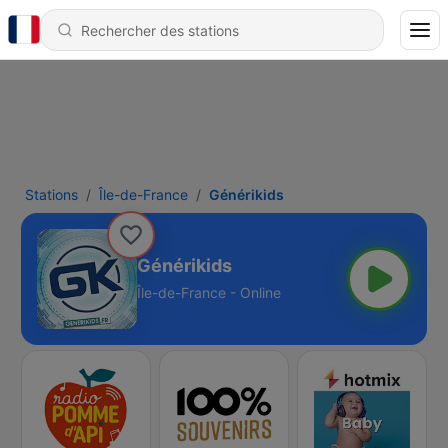
Stations
Île-de-France
Générikids
Générikids
Île-de-France - Online