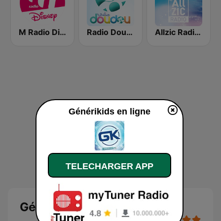
M Radio Disney
Radio Doudou
Allzic Radio DISNEY
Générikids en ligne
TELECHARGER APP
Générikids