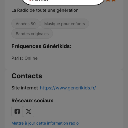
La Radio de toute une génération
Années 80
Musique pour enfants
Bandes originales
Fréquences Générikids:
Paris:
Online
Contacts
Site internet
https://www.generikids.fr/
Réseaux sociaux
Mettre à jour cette information radio