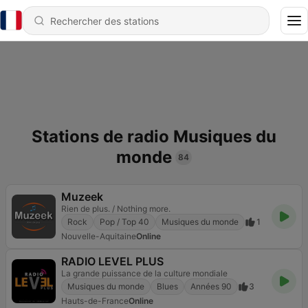
Stations de radio Musiques du
monde
84
Muzeek
Rien de plus. / Nothing more.
Rock
Pop / Top 40
Musiques du monde
1
Nouvelle-Aquitaine
Online
RADIO LEVEL PLUS
La grande puissance de la culture mondiale
Musiques du monde
Blues
Années 90
3
Hauts-de-France
Online