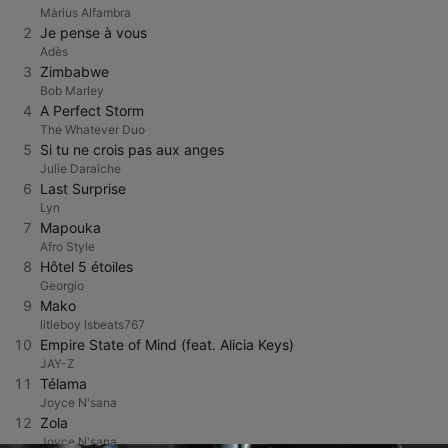
Màrius Alfambra
2
Je pense à vous
Adès
3
Zimbabwe
Bob Marley
4
A Perfect Storm
The Whatever Duo
5
Si tu ne crois pas aux anges
Julie Daraîche
6
Last Surprise
Lyn
7
Mapouka
Afro Style
8
Hôtel 5 étoiles
Georgio
9
Mako
litleboy lsbeats767
10
Empire State of Mind (feat. Alicia Keys)
JAY-Z
11
Télama
Joyce N'sana
12
Zola
Joyce N'sana