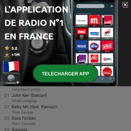
13
Petit Enfant
Ks Bloom
14
Chronique D'Un Désastre
El Gaouli
15
Home
Medasin
16
Il fait chaud
Pauline Ester
17
Here Comes the Rain Again
Aretha Franklin & Eurythmics
18
Messenger
Zentone
19
Blood Drops in the Snow
TELECHARGER APP
Killian Magee
20
Influenceur
Ascendant Vierge
21
John Ken (Daktari)
Okoth Jarapogi
22
Baby Mo (feat. Flavour)
Tiwa Savage
23
Sous l'océan
Henri Salvador
24
Survivor