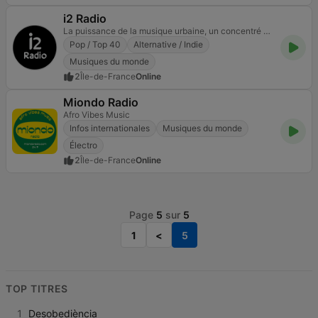
i2 Radio
La puissance de la musique urbaine, un concentré des meilleurs hits les plus marquants, tant actuels qu'issus du passé, rayonnant dans de nombreux pays à travers le globe.
Pop / Top 40
Alternative / Indie
Musiques du monde
2
Île-de-France
Online
Miondo Radio
Afro Vibes Music
Infos internationales
Musiques du monde
Électro
2
Île-de-France
Online
Page
5
sur
5
1
<
5
TOP TITRES
1
Desobediència