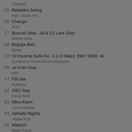
Tshegue
25
Balalaika Swing
Matt James Hill
26
Change
iZem
27
Boucan (feat. Jul & DJ Last One)
Maître Gims
28
Bağışla Beni
Beste
29
Orchestral Suite No. 3 in D Major, BWV 1068: Air
Symphony Orchestra of Hollywood
30
Je m'en fous
Intik
31
Păi naa
Babasha
32
GIEC Rap
César RLM
33
Minu Kiami
Joyce N'sana
34
Valhalla Nights
Jesper Kyd
35
Malachi
Killah Priest