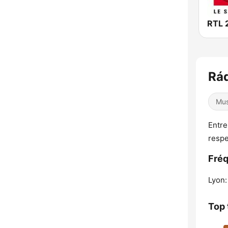
RTL 
Rá
Mus
Entre
respe
Fré
Lyon:
Top 