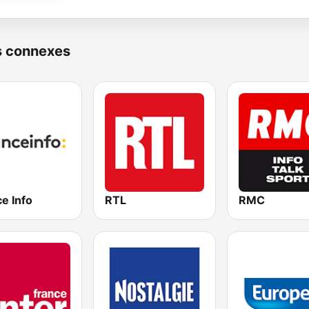
s connexes
e Info
RTL
RMC