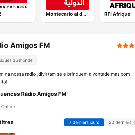
2
Montecarlo al doualiya (مونت كارلو الدولية)
RFI Afrique
dio Amigos FM
iques du monde
m na nossa radio ,divirtam se e brinquem a vontade mas com
ito!
quences Rádio Amigos FM:
Online
titres
7 derniers jours
30 derniers j