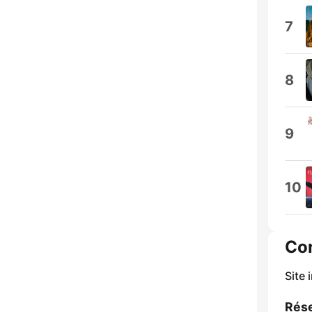
7
8
9
10
Co
Site 
Rése