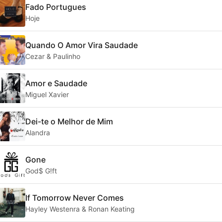
Fado Portugues
Hoje
Quando O Amor Vira Saudade
Cezar & Paulinho
Amor e Saudade
Miguel Xavier
Dei-te o Melhor de Mim
Alandra
Gone
God$ G!ft
If Tomorrow Never Comes
Hayley Westenra & Ronan Keating