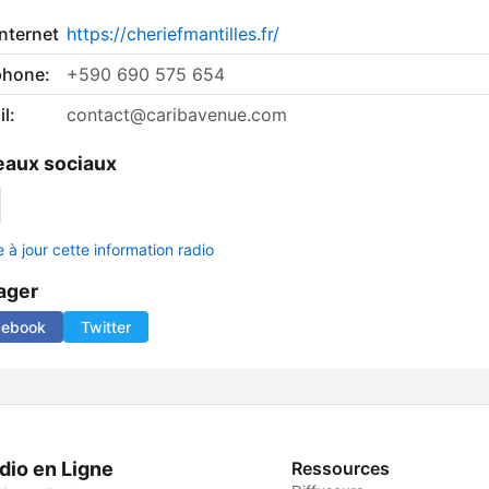
internet
https://cheriefmantilles.fr/
phone:
+590 690 575 654
l:
contact@caribavenue.com
aux sociaux
 à jour cette information radio
ager
cebook
Twitter
dio en Ligne
Ressources