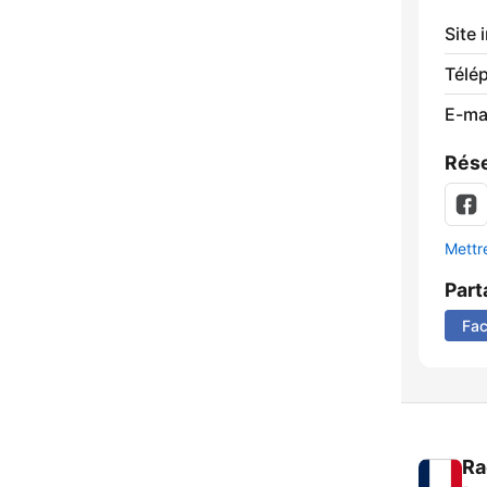
Site 
Télé
E-mai
Rése
Mettre
Part
Fa
Ra