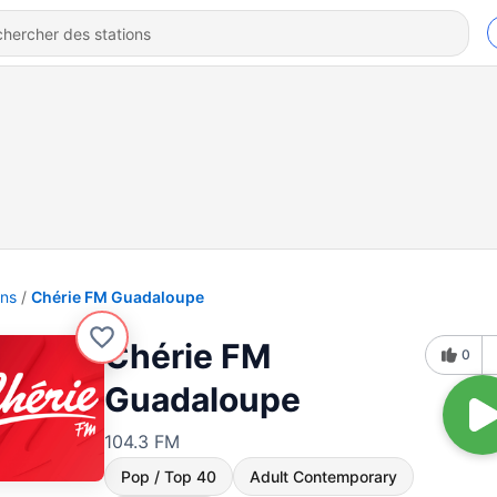
ons
Chérie FM Guadaloupe
Chérie FM
0
Guadaloupe
104.3 FM
Pop / Top 40
Adult Contemporary