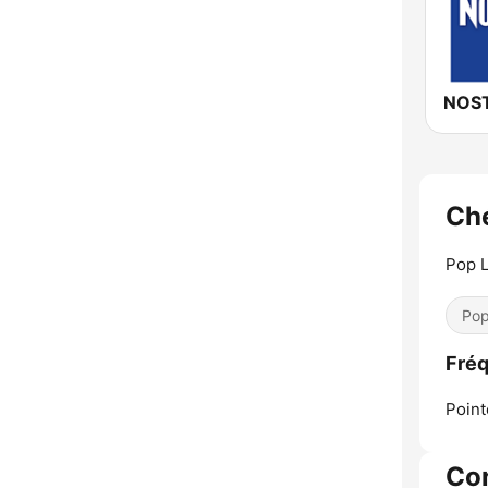
NOST
Ch
Pop 
Pop
Fré
Point
Co