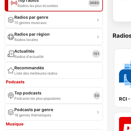
Top radios
3680
Radios les plus écoutées
Radios par genre
15 genres musicaux
Radios par région
Radio
Radios locales
Actualités
151
Radios d'actualité
Recommandés
Liste des meilleures radios
Podcasts
Top podcasts
50
Podcasts les plus populaires
Podcasts par genre
18 genres thématiques
Musique