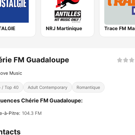
ALGIE
NRJ Martinique
érie FM Guadaloupe
Love Music
 / Top 40
Adult Contemporary
Romantique
quences Chérie FM Guadaloupe:
e-à-Pitre:
104.3 FM
ntacts