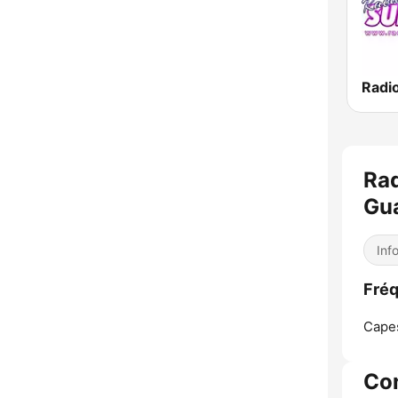
Radi
Rad
Gu
Inf
Fréq
Capes
Co