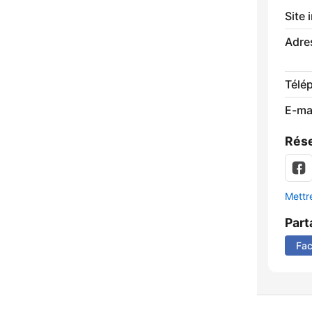
Site 
Adre
Télé
E-mai
Rése
Mettre
Part
Fa