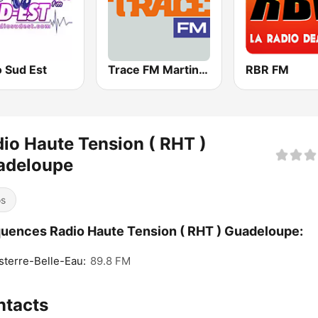
o Sud Est
Trace FM Martinique
RBR FM
io Haute Tension ( RHT )
adeloupe
os
uences Radio Haute Tension ( RHT ) Guadeloupe:
terre-Belle-Eau:
89.8 FM
ntacts