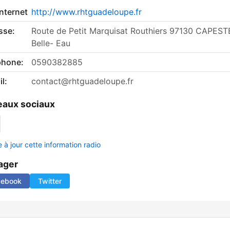
internet
http://www.rhtguadeloupe.fr
sse:
Route de Petit Marquisat Routhiers 97130 CAPES
Belle- Eau
phone:
0590382885
l:
contact@rhtguadeloupe.fr
aux sociaux
 à jour cette information radio
ager
cebook
Twitter