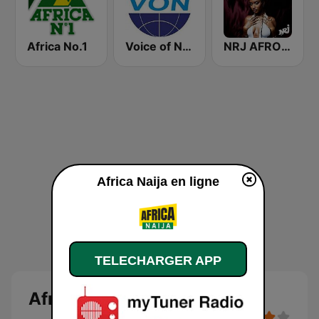
Africa No.1
Voice of Nigeria
NRJ AFRO HITS
Africa Naija en ligne
TELECHARGER APP
Africa Naija