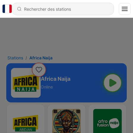
Stations
Africa Naija
Africa Naija
Online