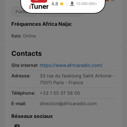
Publiques
Musiques du monde
Fréquences Africa Naija:
Bata:
Online
Contacts
Site internet
https://www.africaradio.com/
Adresse:
33 rue du faubourg Saint Antoine -
75011 Paris - France
Téléphone:
+33 1 55 07 58 00
E-mail:
direction@africaradio.com
Réseaux sociaux