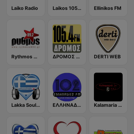
Laiko Radio
Laikos 105.7 FM (Λαϊκός fm)
Ellinikos FM
Rythmos 89.2 FM
ΔΡΟΜΟΣ FM 105.4 DROMOS FM 105.4
DERTI WEB
Lakka Souli Radio
ΕΛΛΗΝΑΔΙΚΟ FM (Ellinadiko FM)
Kalamaria FM