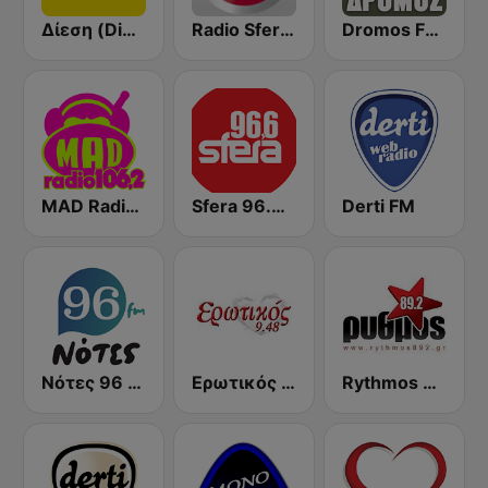
Δίεση (Diesi)
Radio Sfera 96.8 FM
Dromos FM - ΔΡΟΜΟΣ 89.8
MAD Radio 106.2 FM
Sfera 96.6 FM
Derti FM
Νότες 96 FM - απλά ελληνικά!
Ερωτικός FM
Rythmos 89.2 FM