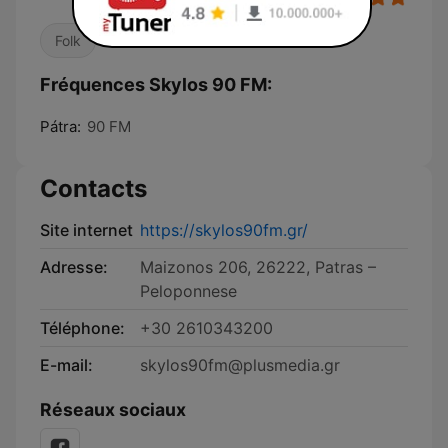
Folk
Fréquences Skylos 90 FM:
Pátra:
90 FM
Contacts
Site internet
https://skylos90fm.gr/
Adresse:
Maizonos 206, 26222, Patras –
Peloponnese
Téléphone:
+30 2610343200
E-mail:
skylos90fm@plusmedia.gr
Réseaux sociaux