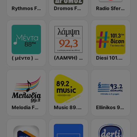
Rythmos FM - Ρυθμος 94.9
Dromos FM - ΔΡΟΜΟΣ 89.8
Radio Sfera 102.2 FM
( μέντα ) Menta 88 FM
(ΛΑΜΨΗ) Lampsi 92.3 FM
Diesi 101.3 FM
Melodia FM (Μελωδία 99.2)
Music 89.2 FM
Ellinikos 93.2 FM