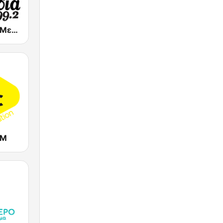
Melodia FM (Μελωδία 99.2)
FM