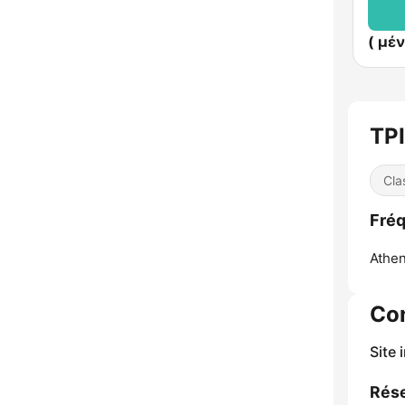
ΤΡ
Cla
Fré
Athen
Co
Site 
Rése