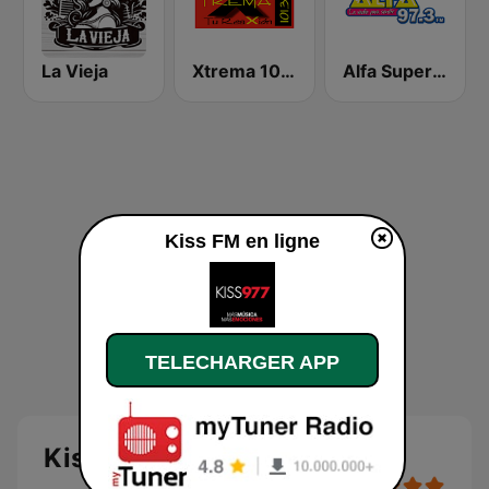
La Vieja
Xtrema 101.3 FM
Alfa Super Stereo
Kiss FM en ligne
TELECHARGER APP
Kiss FM