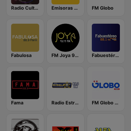
Radio Cultural TGN
Emisoras Unidas
FM Globo
Fabulosa
FM Joya 92.9
Fabuestéreo 88.1 FM
Fama
Radio Estrella
FM Globo 98.9