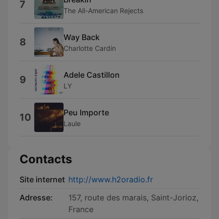
7
The All-American Rejects
Way Back
8
Charlotte Cardin
Adele Castillon
9
LY
Peu Importe
10
Laule
Contacts
Site internet
http://www.h2oradio.fr
Adresse:
157, route des marais, Saint-Jorioz,
France