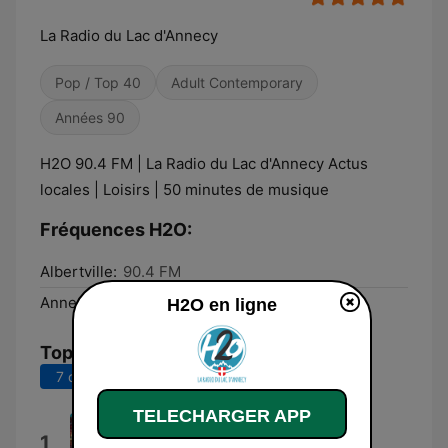
La Radio du Lac d'Annecy
Pop / Top 40
Adult Contemporary
Années 90
H2O 90.4 FM | La Radio du Lac d'Annecy Actus
locales | Loisirs | 50 minutes de musique
Fréquences H2O:
Albertville:
90.4 FM
Annecy:
90.4 FM
H2O en ligne
Top titres
7 derniers jours
30 derniers jours
TELECHARGER APP
Lucidity
1