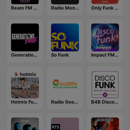
Beam FM - Adult Hits
Radio Monaco
Only Funk Music 60s70s80s
Generations Funk
So Funk
Impact FM - Disco Funk
Hotmix Funk
Radio Goodlife
B4B Disco Funk