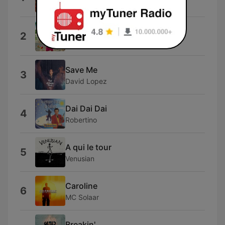
Tame Impala
UN PEU QUAND MEME
2
Frax Montax
Save Me
3
David Lopez
Dai Dai Dai
4
Robertino
A qui le tour
5
Venusian
Caroline
6
MC Solaar
Breakin'