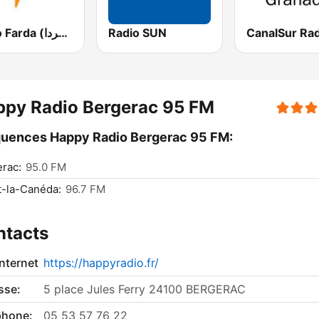
Radio Farda (راديو فردا)
Radio SUN
ppy Radio Bergerac 95 FM
uences Happy Radio Bergerac 95 FM:
rac:
95.0 FM
t-la-Canéda:
96.7 FM
ntacts
internet
https://happyradio.fr/
sse:
5 place Jules Ferry 24100 BERGERAC
phone:
05 53 57 76 22