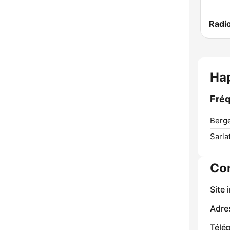
Ha
Fréq
Berge
Sarla
Co
Site 
Adre
Télé