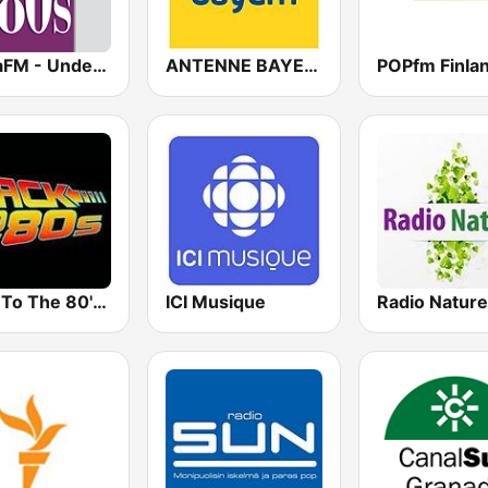
SomaFM - Underground 80's
ANTENNE BAYERN
POPfm Finla
Back To The 80's Radio
ICI Musique
Radio Nature