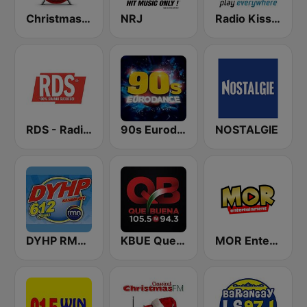
Christmas FM
NRJ
Radio Kiss Kiss
RDS - Radio Dimensione Suono
90s Eurodance
NOSTALGIE
DYHP RMN Cebu
KBUE Que Buena 105.5 / 94.3 FM (US Only)
MOR Entertainment