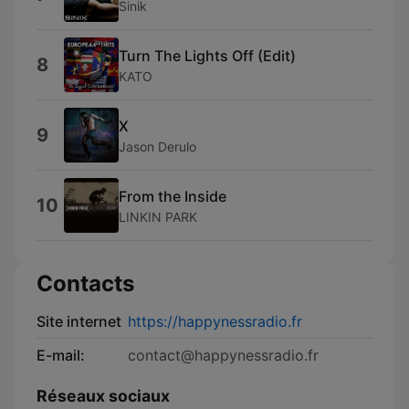
Sinik
Turn The Lights Off (Edit)
8
KATO
X
9
Jason Derulo
From the Inside
10
LINKIN PARK
Contacts
Site internet
https://happynessradio.fr
E-mail:
contact@happynessradio.fr
Réseaux sociaux