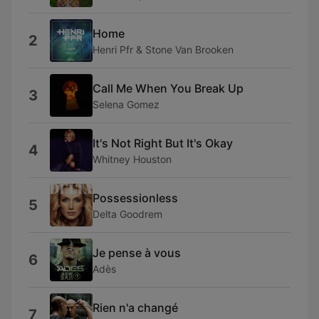
Home
2
Henri Pfr & Stone Van Brooken
Call Me When You Break Up
3
Selena Gomez
It's Not Right But It's Okay
4
Whitney Houston
Possessionless
5
Delta Goodrem
Je pense à vous
6
Adès
Rien n'a changé
7