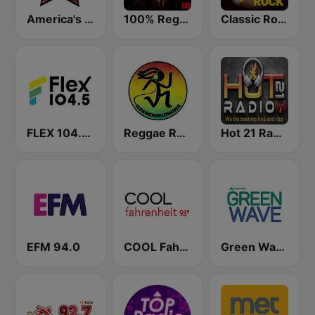
America's Country
100% Reggaeton Radio
Classic Rock Station
FLEX 104.5 FM
Reggae Runnins Radio
Hot 21 Radio
EFM 94.0
COOL Fahrenheit 93 FM
Green Wave 106.5 FM