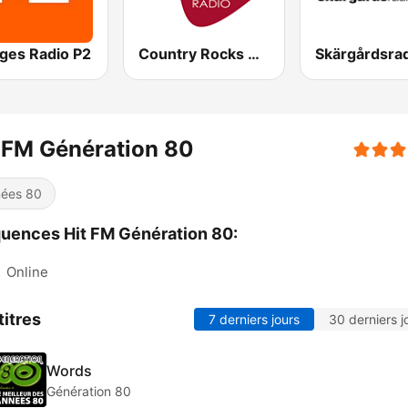
iges Radio P2
Country Rocks Radio
Skärgårdsra
 FM Génération 80
ées 80
uences Hit FM Génération 80:
:
Online
titres
7 derniers jours
30 derniers j
Words
Génération 80