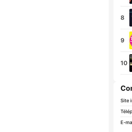
8
9
10
Co
Site 
Télé
E-mai