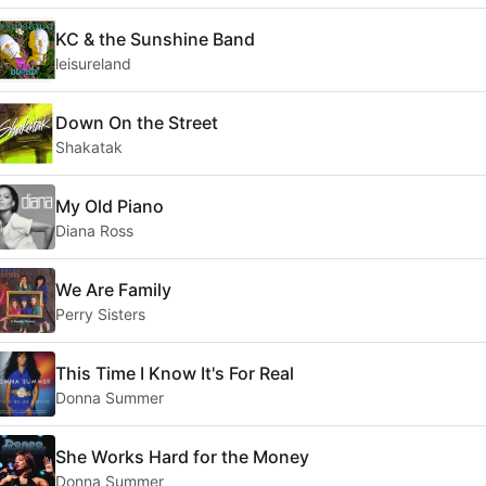
KC & the Sunshine Band
leisureland
Down On the Street
Shakatak
My Old Piano
Diana Ross
We Are Family
Perry Sisters
This Time I Know It's For Real
Donna Summer
She Works Hard for the Money
Donna Summer