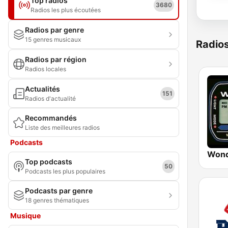
Top radios
3680
Radios les plus écoutées
Radios par genre
15 genres musicaux
Radio
Radios par région
Radios locales
Actualités
151
Radios d'actualité
Recommandés
Liste des meilleures radios
Podcasts
Wond
Top podcasts
50
Podcasts les plus populaires
Podcasts par genre
18 genres thématiques
Musique