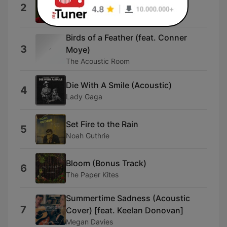
Blinding Lights
2
Loi
Birds of a Feather (feat. Conner
3
Moye)
The Acoustic Room
Die With A Smile (Acoustic)
4
Lady Gaga
Set Fire to the Rain
5
Noah Guthrie
Bloom (Bonus Track)
6
The Paper Kites
Summertime Sadness (Acoustic
7
Cover) [feat. Keelan Donovan]
Megan Davies