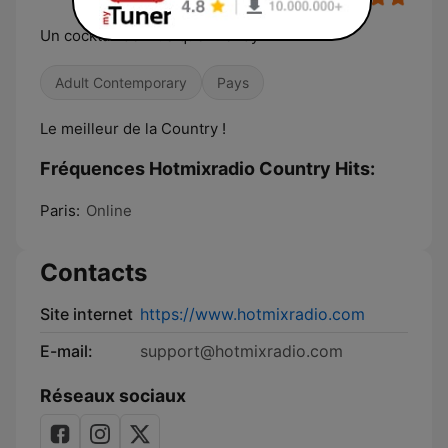
Un cocktail de musique Trendy
Adult Contemporary
Pays
Le meilleur de la Country !
Fréquences Hotmixradio Country Hits:
Paris:
Online
Contacts
Site internet
https://www.hotmixradio.com
E-mail:
support@hotmixradio.com
Réseaux sociaux