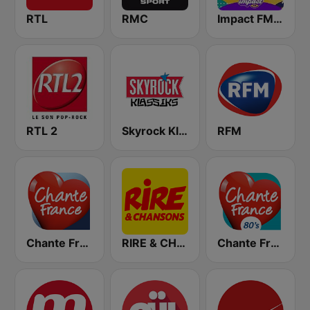
RTL
RMC
Impact FM - Années 80
RTL 2
Skyrock Klassiks
RFM
Chante France
RIRE & CHANSONS
Chante France 80's