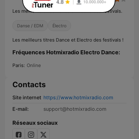
Les meilleurs titres Dance et Electro des festivals.
Danse / EDM
Électro
Les meilleurs titres Dance et Electro des festivals !
Fréquences Hotmixradio Electro Dance:
Paris:
Online
Contacts
Site internet
https://www.hotmixradio.com
E-mail:
support@hotmixradio.com
Réseaux sociaux