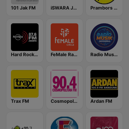
101 Jak FM
iSWARA Jakarta
Prambors FM 102.2 Jakarta
Hard Rock FM 87.6 - Jakarta
FeMale Radio 97.9 FM
Radio Music Indonesia
Trax FM
Cosmopolitan FM
Ardan FM