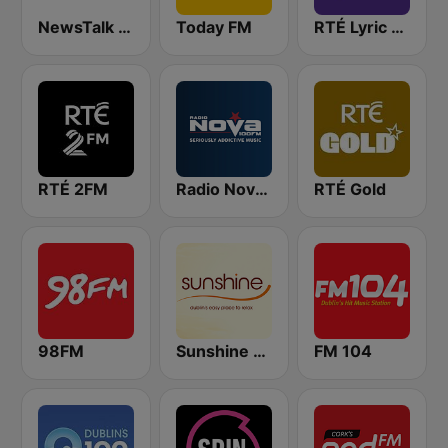
NewsTalk 106-108
Today FM
RTÉ Lyric FM
RTÉ 2FM
Radio Nova Ireland
RTÉ Gold
98FM
Sunshine 106.8 FM
FM 104