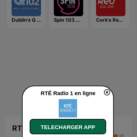
Dublin's Q 102 FM
Spin 103.8 FM
Cork's Red FM
RTÉ Radio 1 en ligne
RTÉ Radio 1
TELECHARGER APP